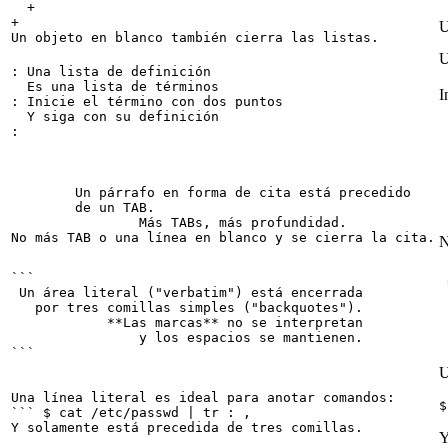
  +

+

U
U
: Una lista de definición

  Es una lista de términos

I
: Inicie el término con dos puntos

  Y siga con su definición

	Un párrafo en forma de cita está precedido

	de un TAB.

		Más TABs, más profundidad.

N
```

 
 Un área literal ("verbatim") está encerrada

 
   por tres comillas simples ("backquotes").

 
            **Las marcas** no se interpretan

                y los espacios se mantienen.

U
Una línea literal es ideal para anotar comandos:

``` $ cat /etc/passwd | tr : ,

Y