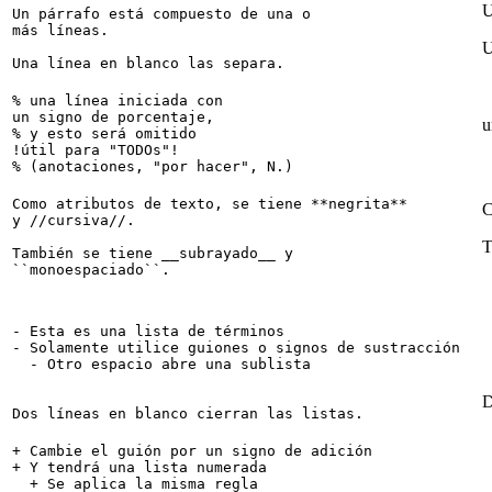
U
Un párrafo está compuesto de una o

más líneas.

U
% una línea iniciada con

un signo de porcentaje,

u
% y esto será omitido

!útil para "TODOs"! 

Como atributos de texto, se tiene **negrita**

C
y //cursiva//.

T
También se tiene __subrayado__ y

- Esta es una lista de términos

- Solamente utilice guiones o signos de sustracción

  - Otro espacio abre una sublista

D
+ Cambie el guión por un signo de adición

+ Y tendrá una lista numerada

  + Se aplica la misma regla
