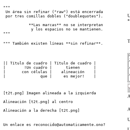
"""

 Un área sin refinar ("raw") está encerrada

U
 por tres comillas dobles ("doublequotes").

*
           **Las marcas** no se interpretan

            y los espacios no se mantienen.

T
|| Título de cuadro | Título de cuadro |

|        !Un cuadro |      tienen      |

|       con células |    alineación    |

[t2t.png] Imagen alineada a la izquierda

A
Alineación [t2t.png] al centro

A
U
Un enlace es reconocido@automaticamente.ono?
