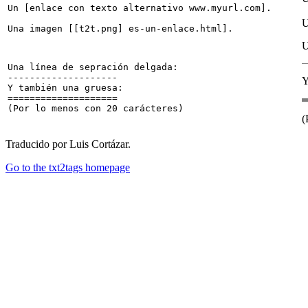
Un [enlace con texto alternativo www.myurl.com].

U
U
Una línea de sepración delgada:

--------------------

Y
Y también una gruesa:

====================

(
Traducido por Luis Cortázar.
Go to the txt2tags homepage