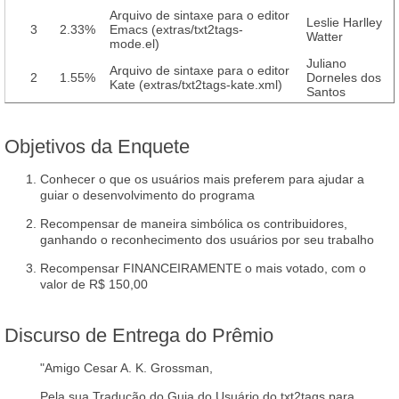
Arquivo de sintaxe para o editor
Leslie Harlley
3
2.33%
Emacs (extras/txt2tags-
Watter
mode.el)
Juliano
Arquivo de sintaxe para o editor
2
1.55%
Dorneles dos
Kate (extras/txt2tags-kate.xml)
Santos
Objetivos da Enquete
Conhecer o que os usuários mais preferem para ajudar a
guiar o desenvolvimento do programa
Recompensar de maneira simbólica os contribuidores,
ganhando o reconhecimento dos usuários por seu trabalho
Recompensar FINANCEIRAMENTE o mais votado, com o
valor de R$ 150,00
Discurso de Entrega do Prêmio
"Amigo Cesar A. K. Grossman,
Pela sua Tradução do Guia do Usuário do txt2tags para