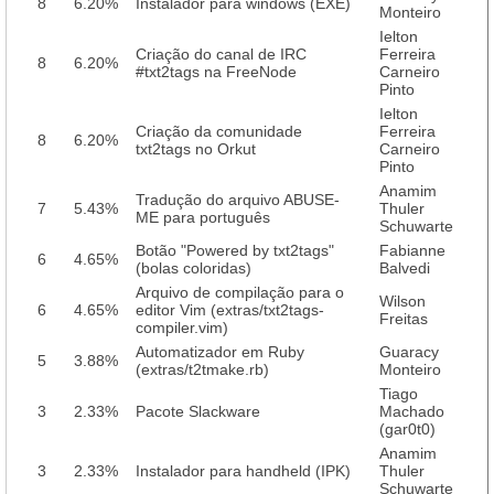
8
6.20%
Instalador para windows (EXE)
Monteiro
Ielton
Criação do canal de IRC
Ferreira
8
6.20%
#txt2tags na FreeNode
Carneiro
Pinto
Ielton
Criação da comunidade
Ferreira
8
6.20%
txt2tags no Orkut
Carneiro
Pinto
Anamim
Tradução do arquivo ABUSE-
7
5.43%
Thuler
ME para português
Schuwarte
Botão "Powered by txt2tags"
Fabianne
6
4.65%
(bolas coloridas)
Balvedi
Arquivo de compilação para o
Wilson
6
4.65%
editor Vim (extras/txt2tags-
Freitas
compiler.vim)
Automatizador em Ruby
Guaracy
5
3.88%
(extras/t2tmake.rb)
Monteiro
Tiago
3
2.33%
Pacote Slackware
Machado
(gar0t0)
Anamim
3
2.33%
Instalador para handheld (IPK)
Thuler
Schuwarte