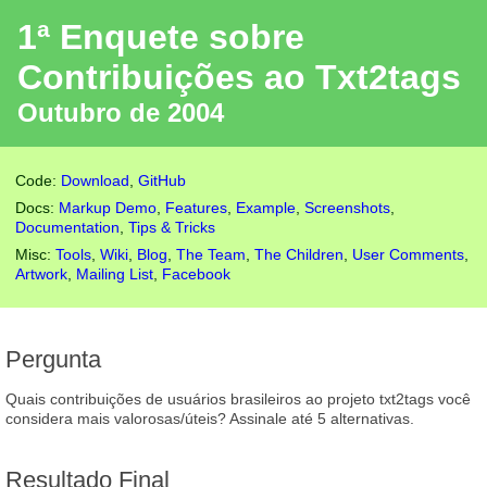
1ª Enquete sobre
Contribuições ao Txt2tags
Outubro de 2004
Code:
Download
,
GitHub
Docs:
Markup Demo
,
Features
,
Example
,
Screenshots
,
Documentation
,
Tips & Tricks
Misc:
Tools
,
Wiki
,
Blog
,
The Team
,
The Children
,
User Comments
,
Artwork
,
Mailing List
,
Facebook
Pergunta
Quais contribuições de usuários brasileiros ao projeto txt2tags você
considera mais valorosas/úteis? Assinale até 5 alternativas.
Resultado Final