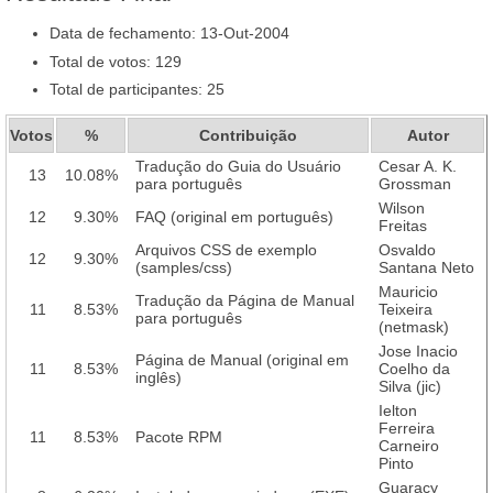
Data de fechamento: 13-Out-2004
Total de votos: 129
Total de participantes: 25
Votos
%
Contribuição
Autor
Tradução do Guia do Usuário
Cesar A. K.
13
10.08%
para português
Grossman
Wilson
12
9.30%
FAQ (original em português)
Freitas
Arquivos CSS de exemplo
Osvaldo
12
9.30%
(samples/css)
Santana Neto
Mauricio
Tradução da Página de Manual
11
8.53%
Teixeira
para português
(netmask)
Jose Inacio
Página de Manual (original em
11
8.53%
Coelho da
inglês)
Silva (jic)
Ielton
Ferreira
11
8.53%
Pacote RPM
Carneiro
Pinto
Guaracy